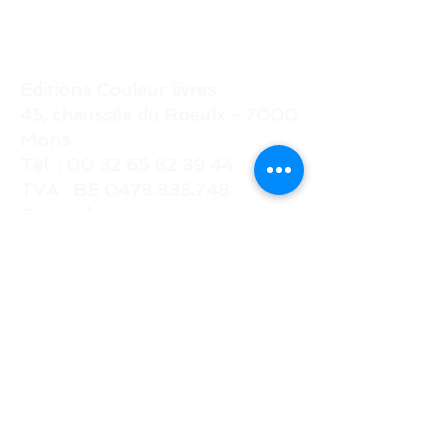
Editions Couleur livres
45, chaussée du Roeulx - 7000
Mons
Tél. :
00 32 65 82 39 44
TVA : BE
0478.835.748
Courriel
:
c
ouleurlivres@gmail.com
ACCUEIL
Avec le soutien du Service de la
Promotion des Lettres de la Fédération
Wallonie Bruxelles et de la Wallonie