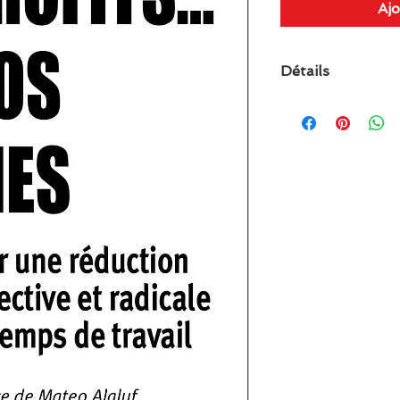
Ajo
Détails
Avril 2021 • ISBN 
p.• 13,5*20,5 cm • 