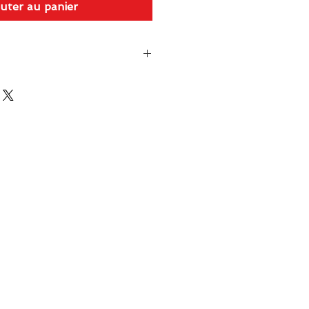
uter au panier
: 978-2-87003-909-0 • 146
15 €