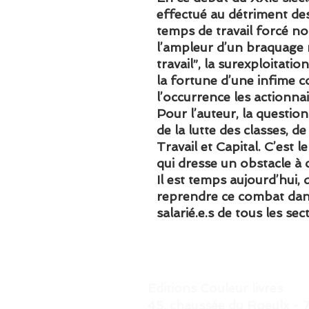
effectué au détriment des 
temps de travail forcé non
l’ampleur d’un braquage 
travail”, la surexploitati
la fortune d’une infime c
l’occurrence les actionna
Pour l’auteur, la questio
de la lutte des classes, d
Travail et Capital. C’est 
qui dresse un obstacle à c
Il est temps aujourd’hui, d
reprendre ce combat dans
salarié.e.s de tous les sec
Editions Couleur livres
45, chaussée du Roeulx 