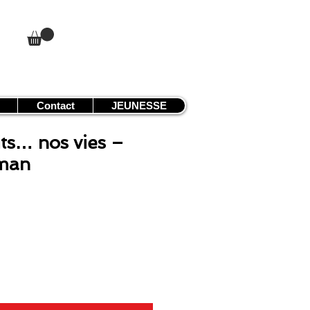
Contact
JEUNESSE
its… nos vies –
man