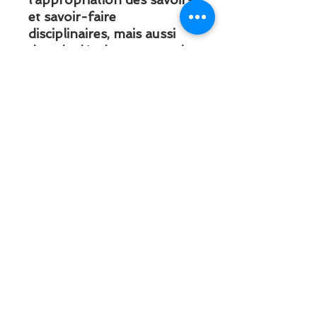
et savoir-faire
disciplinaires, mais aussi
dans le développement de
l’autonomie et de l’estime
de soi de tout élève. En ce
sens, il devient un outil
susceptible de réduire les
inégalités de réussite
scolaire auxquelles
sont confrontés les élèves
fragilisés par des parcours
de vie et/ou des origines
socioéconomiques et
culturelles éloignés des
attendus scolaires.
ISBN : 978-2-87003-
906-9