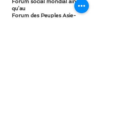
Forum social mondial ainsi
qu’au
Forum des Peuples Asie-
Europe. Elle a été membre
du conseil
d’administration du Centre
Tricontinental à Louvain-
la-Neuve
(CETRI) et est toujours
membre du comité de
rédaction de la
revue “Uitpers”. Elle est
l’auteur de plusieurs livres
(en néerlandais,
en français et en anglais)
sur le développement, la
pauvreté,
l’inégalité et les communs
sociaux. Elle a créé le