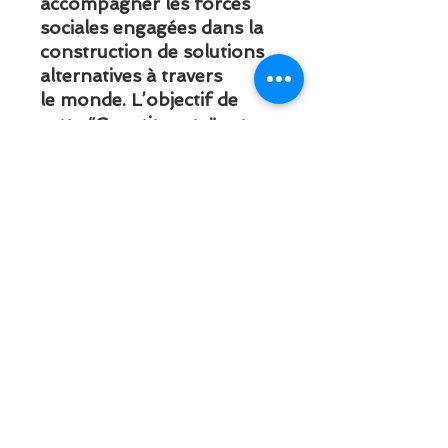
accompagner les forces
sociales engagées dans la
construction de solutions
alternatives à travers
le monde. L’objectif de
cette “Constituante” est
d’élaborer et d’approuver
le Pacte de l’Humanité sur
la sauvegarde, la
promotion et la
régénération de la vie et
des
droits à la vie pour tous les
habitants de la Terre.
Trois actions s’imposent
d’urgence : déclarer
l’illégalité de la pauvreté,
désarmer la guerre et
mettre hors-la-loi