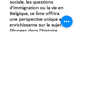
sociale, les questions
d'immigration ou la vie en
Belgique, ce livre offrira
une perspective unique et
enrichissante sur le sujet.
Plongez dans l'histoire
fascinante des migrants
marocains et turcs à
Namur.
Ahmed Ahkim (dir.)
Accords au présent.
Résonances turques et
marocaines en namurois.
ISBN : 978-2-87003-
956-4
- 140 p. - 16*24 cm - 17 €