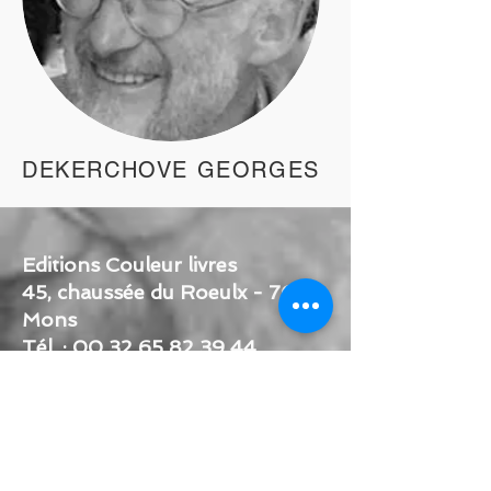
DEKERCHOVE GEORGES
Editions Couleur livres
45, chaussée du Roeulx - 7000
Mons
Tél. :
00 32 65 82 39 44
TVA : BE
0478.835.748
Courriel
:
c
ouleurlivres@gmail.com