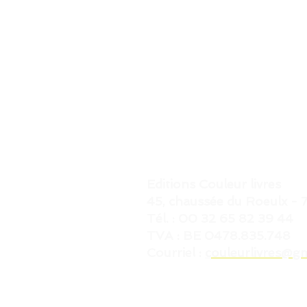
Editions Couleur livres
45, chaussée du Roeulx 
Tél. : 00 32 65 82 39 44
TVA : BE 0478.835.748
Courriel :
c
ouleurlivres@g