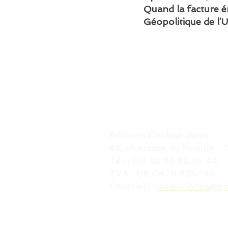
Quand la facture é
Géopolitique de l
Editions Couleur livres
45, chaussée du Roeulx 
Tél. : 00 32 65 82 39 44
TVA : BE 0478.835.748
Courriel :
c
ouleurlivres@g